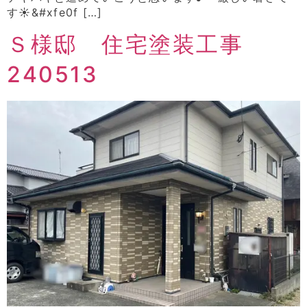
す☀&#xfe0f […]
Ｓ様邸 住宅塗装工事
240513