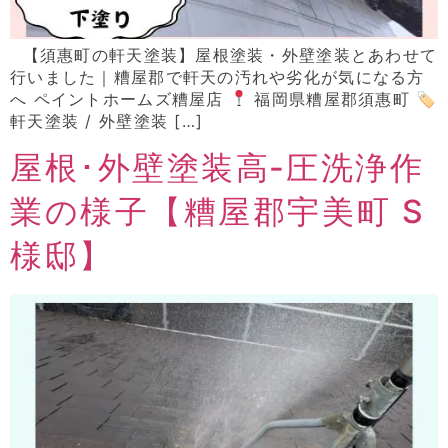
【須惠町の軒天塗装】屋根塗装・外壁塗装とあわせて
行いました｜糟屋郡で軒天の汚れや劣化が気になる方
へ ペイントホームズ糟屋店
福岡県糟屋郡須惠町 🏷
軒天塗装 / 外壁塗装 […]
屋根･外壁塗装高‐圧洗浄作
業の様子【糟屋郡宇美町 S
様邸】